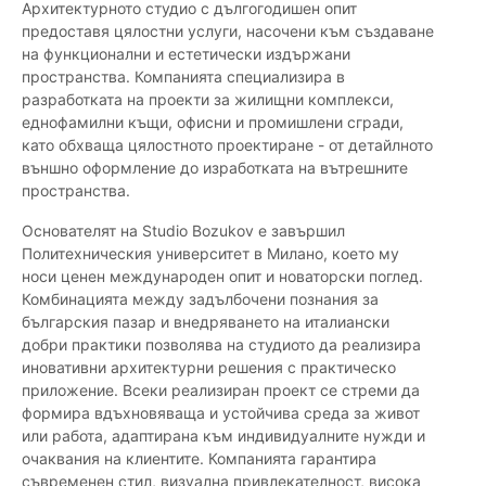
Архитектурното студио с дългогодишен опит
предоставя цялостни услуги, насочени към създаване
на функционални и естетически издържани
пространства. Компанията специализира в
разработката на проекти за жилищни комплекси,
еднофамилни къщи, офисни и промишлени сгради,
като обхваща цялостното проектиране - от детайлното
външно оформление до изработката на вътрешните
пространства.
Основателят на Studio Bozukov е завършил
Политехническия университет в Милано, което му
носи ценен международен опит и новаторски поглед.
Комбинацията между задълбочени познания за
българския пазар и внедряването на италиански
добри практики позволява на студиото да реализира
иновативни архитектурни решения с практическо
приложение. Всеки реализиран проект се стреми да
формира вдъхновяваща и устойчива среда за живот
или работа, адаптирана към индивидуалните нужди и
очаквания на клиентите. Компанията гарантира
съвременен стил, визуална привлекателност, висока