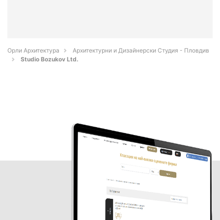
Орли Архитектура
Архитектурни и Дизайнерски Студия - Пловдив
Studio Bozukov Ltd.