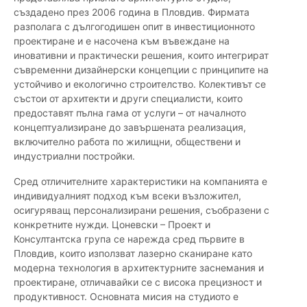
създадено през 2006 година в Пловдив. Фирмата
разполага с дългогодишен опит в инвестиционното
проектиране и е насочена към въвеждане на
иновативни и практически решения, които интегрират
съвременни дизайнерски концепции с принципите на
устойчиво и екологично строителство. Колективът се
състои от архитекти и други специалисти, които
предоставят пълна гама от услуги – от началното
концептуализиране до завършената реализация,
включително работа по жилищни, обществени и
индустриални постройки.
Сред отличителните характеристики на компанията е
индивидуалният подход към всеки възложител,
осигуряващ персонализирани решения, съобразени с
конкретните нужди. Цоневски – Проект и
Консултантска група се нарежда сред първите в
Пловдив, които използват лазерно сканиране като
модерна технология в архитектурните заснемания и
проектиране, отличавайки се с висока прецизност и
продуктивност. Основната мисия на студиото е