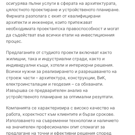
осигурява пълни услуги в сферата на архитектурата,
цялостното проектиране и устройственото планиране.
Фирмата разполага с екип от квалифицирани
архитекти и инженери, които притежават
необходимата проектантска правоспособност и могат
да съдействат във всички етапи на инвестиционния
процес.
Предлаганите от студиото проекти включват както
жилищни, така и индустриални сгради, както и
индивидуални къщи, хотели и интериорни решения.
Всички нужни за реализирането и разрешаването на
строеж части – архитектура, конструкции, ВиК,
електроинсталации и геодезия – са обхванати.
Извършва се предварителен анализ на
устройственото планиране за оптимални резултати.
Компанията се характеризира с високо качество на
работа, коректност към клиентите и бързи срокове.
Използването на съвременни технологии и наличието
на значителен професионален опит спомагат за
предлагане на точни и ефективни решения според