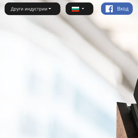
Вход
Други индустрии