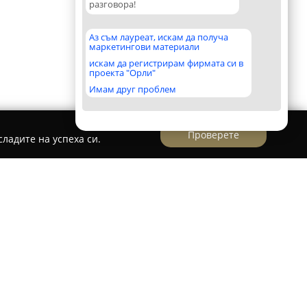
разговора!
Аз съм лауреат, искам да получа
маркетингови материали
искам да регистрирам фирмата си в
проекта "Орли"
Имам друг проблем
Проверете
ладите на успеха си.
 Архитектура и Дизайн
е основано през 2016
чава със своя цялостен подход към