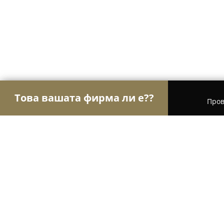
Това вашата фирма ли е??
Пров
Орли Архитектура
Архитектурни и Дизайнерс
KAELA Architecture & Design