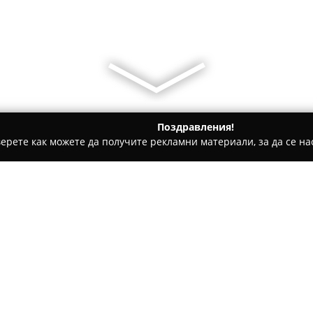
Поздравления!
ерете как можете да получите рекламни материали, за да се нас
ки Студия - София
KAELA Architecture & Design
Относно компанията:
Архитектурното студио
КАЕЛА
година в София, като се отли