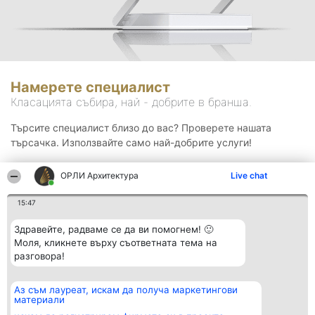
Намерете специалист
Класацията събира, най - добрите в бранша.
Търсите специалист близо до вас? Проверете нашата
търсачка. Използвайте само най-добрите услуги!
ОРЛИ Архитектура
Live chat
Търсене
15:47
Здравейте, радваме се да ви помогнем! 🙂
Моля, кликнете върху съответната тема на
разговора!
Аз съм лауреат, искам да получа маркетингови
Организатор на
Класация
Контакти
материали
класиране
Победители
Контакти
Beautiful Company S.R.L.
Списък на