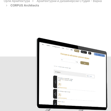
Орли Архитектура
Архитектурни и Дизайнерски Студия - Варна
CORPUS Architects